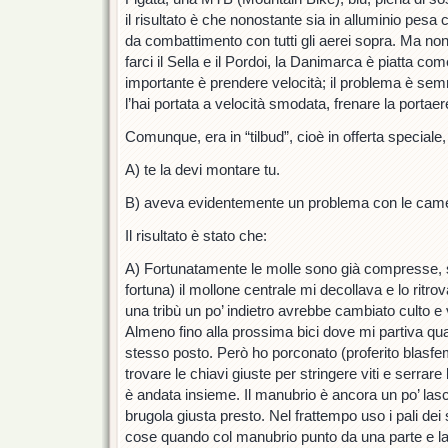
il risultato è che nonostante sia in alluminio pesa
da combattimento con tutti gli aerei sopra. Ma n
farci il Sella e il Pordoi, la Danimarca è piatta c
importante è prendere velocità; il problema è se
l’hai portata a velocità smodata, frenare la portaere
Comunque, era in “tilbud”, cioè in offerta speciale
A) te la devi montare tu.
B) aveva evidentemente un problema con le camer
Il risultato è stato che:
A) Fortunatamente le molle sono già compresse, s
fortuna) il mollone centrale mi decollava e lo ritr
una tribù un po’ indietro avrebbe cambiato culto 
Almeno fino alla prossima bici dove mi partiva qual
stesso posto. Però ho porconato (proferito blasfe
trovare le chiavi giuste per stringere viti e serrare 
è andata insieme. Il manubrio è ancora un po’ las
brugola giusta presto. Nel frattempo uso i pali dei
cose quando col manubrio punto da una parte e la b