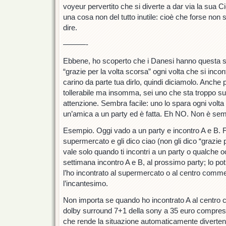
voyeur pervertito che si diverte a dar via la sua C
una cosa non del tutto inutile: cioè che forse non 
dire.
———-
Ebbene, ho scoperto che i Danesi hanno questa si
“grazie per la volta scorsa” ogni volta che si inco
carino da parte tua dirlo, quindi diciamolo. Anche 
tollerabile ma insomma, sei uno che sta troppo s
attenzione. Sembra facile: uno lo spara ogni volt
un’amica a un party ed è fatta. Eh NO. Non è sem
Esempio. Oggi vado a un party e incontro A e B. Fr
supermercato e gli dico ciao (non gli dico “grazie 
vale solo quando ti incontri a un party o qualche 
settimana incontro A e B, al prossimo party; lo pot
l’ho incontrato al supermercato o al centro commer
l’incantesimo.
Non importa se quando ho incontrato A al centro 
dolby surround 7+1 della sony a 35 euro compreso
che rende la situazione automaticamente diverten