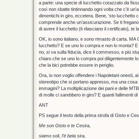
a parte: una specie di lucchetto corazzato da fissa
così non sbatte tintinnando ogni volta che c’è un’a
dimentichi in giro, eccetera. Bene, ‘sto lucchetto 
comprende anche un’assicurazione. Se ti fregano l
di avere il lucchetto (ti rilasciano il certificato), t
OK, io sono italiano, e sono rimasto di carta. MA
lucchetto? E se uno lo compra e non lo monta? E
no, si va sulla fiducia, dice il commesso, e più st
chiaro che se uno lo compra poi diligentemente lo
che la bici potrebbe essere in periglio.
Ora, io non voglio offendere i Napoletani onesti, ai
stereotipo che si portano appresso, ma una cosa c
immagini? La moltiplicazione dei pani e delle MTB.
di molle ci sarebbero in giro? E quanti fallimenti d
ANT
PS segue il testo della prima strofa di Gisto e Ces
Me son Gisto e te Cesira,
siamo soli, l’è bela sira,