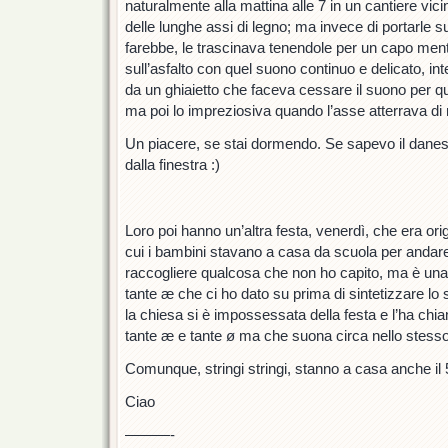
naturalmente alla mattina alle 7 in un cantiere vic
delle lunghe assi di legno; ma invece di portarle 
farebbe, le trascinava tenendole per un capo mentr
sull’asfalto con quel suono continuo e delicato, in
da un
ghiaietto
che faceva cessare il suono per q
ma poi lo impreziosiva quando l’asse atterrava di n
Un piacere, se stai dormendo. Se sapevo il danes
dalla finestra :)
Loro poi hanno un’altra festa, venerdì, che era ori
cui i bambini stavano a casa da scuola per andare
raccogliere qualcosa che non ho capito, ma è una
tante æ che ci ho dato su prima di sintetizzare lo s
la chiesa si è impossessata della festa e l’ha chi
tante æ e tante ø ma che suona circa nello stess
Comunque, stringi stringi, stanno a casa anche il 
Ciao
———-