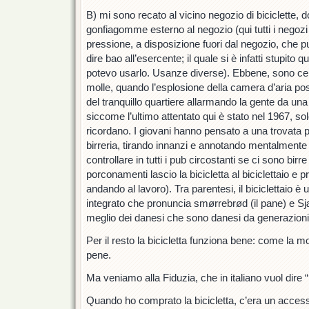
B) mi sono recato al vicino negozio di biciclette, 
gonfiagomme esterno al negozio (qui tutti i negozi 
pressione, a disposizione fuori dal negozio, che
dire bao all’esercente; il quale si è infatti stupito 
potevo usarlo. Usanze diverse). Ebbene, sono c
molle, quando l’esplosione della camera d’aria post
del tranquillo quartiere allarmando la gente da una c
siccome l’ultimo attentato qui è stato nel 1967, sol
ricordano. I giovani hanno pensato a una trovata pu
birreria, tirando innanzi e annotando mentalmente
controllare in tutti i pub circostanti se ci sono bir
porconamenti lascio la bicicletta al biciclettaio e 
andando al lavoro). Tra parentesi, il biciclettaio è
integrato che pronuncia smørrebrød (il pane) e Sjæ
meglio dei danesi che sono danesi da generazioni
Per il resto la bicicletta funziona bene: come la 
pene.
Ma veniamo alla Fiduzia, che in italiano vuol dire “
Quando ho comprato la bicicletta, c’era un acces