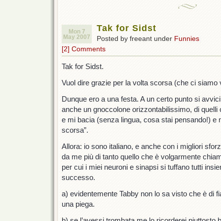
Tak for Sidst
Mon 7
May 2007
Posted by freeant under
Funnies
[2] Comments
Tak for Sidst.
Vuol dire grazie per la volta scorsa (che ci siamo v
Dunque ero a una festa. A un certo punto si avvic
anche un gnoccolone orizzontabilissimo, di quelli 
e mi bacia (senza lingua, cosa stai pensando!) e m
scorsa”.
Allora: io sono italiano, e anche con i migliori sfor
da me più di tanto quello che è volgarmente chiamat
per cui i miei neuroni e sinapsi si tuffano tutti in
successo.
a) evidentemente Tabby non lo sa visto che è di 
una piega.
b) se l’avessi trombata me lo ricorderei piuttosto 