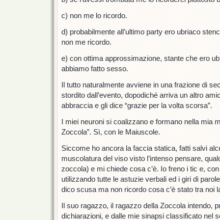
c) non me lo ricordo.
d) probabilmente all’ultimo party ero ubriaco stenco
non me ricordo.
e) con ottima approssimazione, stante che ero ubr
abbiamo fatto sesso.
Il tutto naturalmente avviene in una frazione di s
stordito dall’evento, dopodiché arriva un altro amico
abbraccia e gli dice “grazie per la volta scorsa”.
I miei neuroni si coalizzano e formano nella mia m
Zoccola”. Sì, con le Maiuscole.
Siccome ho ancora la faccia statica, fatti salvi al
muscolatura del viso visto l’intenso pensare, qua
zoccola) e mi chiede cosa c’è. Io freno i tic e, c
utilizzando tutte le astuzie verbali ed i giri di paro
dico scusa ma non ricordo cosa c’è stato tra noi l
Il suo ragazzo, il ragazzo della Zoccola intendo, pr
dichiarazioni, e dalle mie sinapsi classificato n