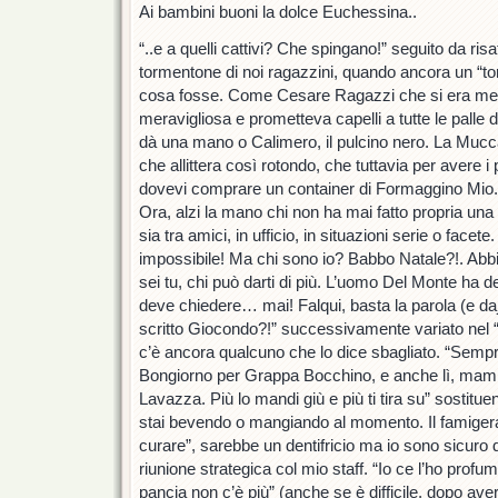
Ai bambini buoni la dolce Euchessina..
“..e a quelli cattivi? Che spingano!” seguito da risa
tormentone di noi ragazzini, quando ancora un “t
cosa fosse. Come Cesare Ragazzi che si era mes
meravigliosa e prometteva capelli a tutte le palle d
dà una mano o Calimero, il pulcino nero. La Mucc
che allittera così rotondo, che tuttavia per avere i 
dovevi comprare un container di Formaggino Mio.
Ora, alzi la mano chi non ha mai fatto propria una
sia tra amici, in ufficio, in situazioni serie o face
impossibile! Ma chi sono io? Babbo Natale?!. Abb
sei tu, chi può darti di più. L’uomo Del Monte ha d
deve chiedere… mai! Falqui, basta la parola (e daje
scritto Giocondo?!” successivamente variato nel “
c’è ancora qualcuno che lo dice sbagliato. “Sempr
Bongiorno per Grappa Bocchino, e anche lì, mamma
Lavazza. Più lo mandi giù e più ti tira su” sostit
stai bevendo o mangiando al momento. Il famiger
curare”, sarebbe un dentifricio ma io sono sicuro d
riunione strategica col mio staff. “Io ce l’ho profum
pancia non c’è più” (anche se è difficile, dopo ave