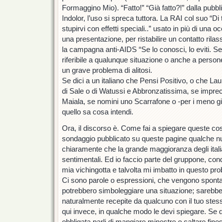
Formaggino Mio). “Fatto!” “Già fatto?!” dalla pubbli
Indolor, l’uso si spreca tuttora. La RAI col suo “Di
stupirvi con effetti speciali..” usato in più di una 
una presentazione, per ristabilire un contatto rila
la campagna anti-AIDS “Se lo conosci, lo eviti. Se 
riferibile a qualunque situazione o anche a pers
un grave problema di alitosi.
Se dici a un italiano che Pensi Positivo, o che Lau
di Sale o di Watussi e Abbronzatissima, se impr
Maiala, se nomini uno Scarrafone o -per i meno g
quello sa cosa intendi.
Ora, il discorso è. Come fai a spiegare queste c
sondaggio pubblicato su queste pagine qualche n
chiaramente che la grande maggioranza degli italia
sentimentali. Ed io faccio parte del gruppone, cond
mia vichingotta e talvolta mi imbatto in questo pro
Ci sono parole o espressioni, che vengono sponta
potrebbero simboleggiare una situazione; sareb
naturalmente recepite da qualcuno con il tuo stes
qui invece, in qualche modo le devi spiegare. Se d
obbligata parli di mangiare minestre o saltare fine