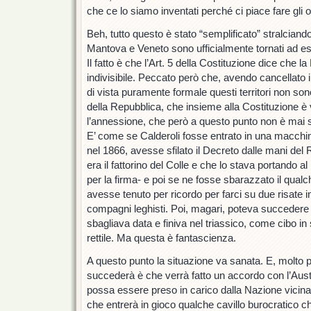
che ce lo siamo inventati perché ci piace fare gli or
Beh, tutto questo è stato “semplificato” stralciando
Mantova e Veneto sono ufficialmente tornati ad es
Il fatto è che l’Art. 5 della Costituzione dice che 
indivisibile. Peccato però che, avendo cancellato 
di vista puramente formale questi territori non sono 
della Repubblica, che insieme alla Costituzione è
l’annessione, che però a questo punto non è mai st
E’ come se Calderoli fosse entrato in una macchi
nel 1866, avesse sfilato il Decreto dalle mani del
era il fattorino del Colle e che lo stava portando a
per la firma- e poi se ne fosse sbarazzato il qualc
avesse tenuto per ricordo per farci su due risate i
compagni leghisti. Poi, magari, poteva succedere c
sbagliava data e finiva nel triassico, come cibo in
rettile. Ma questa è fantascienza.
A questo punto la situazione va sanata. E, molto 
succederà è che verrà fatto un accordo con l’Austria
possa essere preso in carico dalla Nazione vicina
che entrerà in gioco qualche cavillo burocratico ch