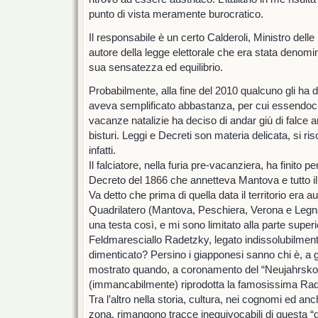
punto di vista meramente burocratico.
Il responsabile è un certo Calderoli, Ministro dell
autore della legge elettorale che era stata denomi
sua sensatezza ed equilibrio.
Probabilmente, alla fine del 2010 qualcuno gli ha 
aveva semplificato abbastanza, per cui essendoc
vacanze natalizie ha deciso di andar giù di falce 
bisturi. Leggi e Decreti son materia delicata, si ris
infatti.
Il falciatore, nella furia pre-vacanziera, ha finito 
Decreto del 1866 che annetteva Mantova e tutto il V
Va detto che prima di quella data il territorio era au
Quadrilatero (Mantova, Peschiera, Verona e Legna
una testa così, e mi sono limitato alla parte superi
Feldmaresciallo Radetzky, legato indissolubilment
dimenticato? Persino i giapponesi sanno chi è, a 
mostrato quando, a coronamento del “Neujahrskon
(immancabilmente) riprodotta la famosissima Ra
Tra l’altro nella storia, cultura, nei cognomi ed an
zona, rimangono tracce inequivocabili di questa “