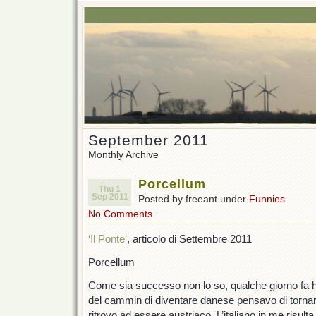
September 2011
Monthly Archive
Porcellum
Thu 1
Sep 2011
Posted by freeant under
Funnies
No Comments
‘Il Ponte’
, articolo di Settembre 2011
Porcellum
Come sia successo non lo so, qualche giorno fa 
del cammin di diventare danese pensavo di tornare
ritrovo ad essere austriaco. L’italiano in me risu