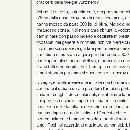
crackers della Weight Watchers?
Vabbè. Tristezza, naturalmente, seppur vagamente 
offerta dalla casa; eravamo in una cinquantina, e p
hanno messo da parte 300 litri di birra. Ma solo 
rimanesse senza. Noi non siamo abituati a vedere
camminare con passo incerto e oscillare in preda a
occasioni del genere è normale, non c’è niente di 
In più nessuno doveva guidare per tornare a casa, q
contributo e facevano a gara per dar fondo ai 300 litr
partecipare allo sforzo collettivo, e man mano che
erano tutti sempre più felici. Immagino che fosse
sforzi stavano portando al successo dell’operazio
Divago per sottolineare che in italia non ho mai vis
venerdì e il sabato sera e prendere l’autobus port
chitarre, bonghi, sterei colossali; noi abbiamo la 
chiappe, e poi siamo supermen, siamo convinti c
possesso delle facoltà necessarie per guidarla anc
mattina dopo una notte in disco. E’ questo che ci 
percentualmente hanno meno della metà di morti per
a noi. Pochi si azzardano a guidare se non sobri.