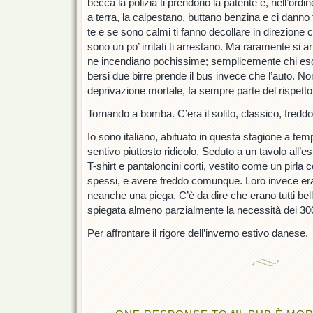
becca la polizia ti prendono la patente e, nell’ordi
a terra, la calpestano, buttano benzina e ci danno 
te e se sono calmi ti fanno decollare in direzione
sono un po’ irritati ti arrestano. Ma raramente si arr
ne incendiano pochissime; semplicemente chi es
bersi due birre prende il bus invece che l’auto. N
deprivazione mortale, fa sempre parte del rispetto pe
Tornando a bomba. C’era il solito, classico, fred
Io sono italiano, abituato in questa stagione a tem
sentivo piuttosto ridicolo. Seduto a un tavolo all’e
T-shirt e pantaloncini corti, vestito come un pirla 
spessi, e avere freddo comunque. Loro invece er
neanche una piega. C’è da dire che erano tutti belli
spiegata almeno parzialmente la necessità dei 300 l
Per affrontare il rigore dell’inverno estivo danese.