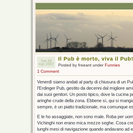
Il Pub è morto, viva il Pub
Sat 28
Apr 2007
Posted by freeant under
Funnies
1 Comment
Venerdì siamo andati al party di chiusura di un P
l’Erdinger Pub, gestito da decenni dal migliore a
dai suoi genitori. Un posto tipico, dove la cucina p
aringhe crude della zona. Ebbene sì, qui si mang
sempre, è un piatto tradizionale, ma comunque es
E le ho assaggiate, non sono male. Roba per uomini
Vichinghi non erano mica mezze seghe. Cosa cre
lunghi mesi di navigazione quando andavano ad e