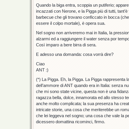
Quando la biga entra, scoppia un putiferio; appar
incazzati con Nerone, e la Pigga più di tutti, tant’è
barbecue che gli trovano conficcato in bocca (che
essere il colpo mortale), è opera sua.
Nel sogno non arriveremo mai in Italia, la pressio
alzarmi ed a raggiungere il water senza por temp
Così imparo a bere birra di sera.
E adesso una domanda: cosa vorrà dire?
Ciao
ANT :)
(*) La Pigga. Eh, la Pigga. La Pigga rappresenta la
dell’ammore di ANT quando era in Italia: senza null
che mi sono state vicine, questa non è una fidanz
ragazza bella, dolce, innamorata ed allo stesso te
anche molto complicata; la sua presenza ha creato u
intricate storie, una cosa che meriterebbe un r
che lei leggeva nel sogno; una cosa che vale la p
dicessero domattina ricominci, firmo.