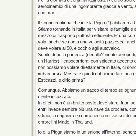
aerodinamici di una ingombrante giacca a vento, 
non mai.
Il sogno continua che io e la Pigga (*) abitiamo 
Stiamo tornando in Italia per visitare le famiglie 
mezzo di trasporto piuttosto efficiente. E’ una corri
vola, anche se non a una velocità pazzesca; anche
deve volare ai 50, e occhio agli autovelox.
Subito dopo la partenza (decollo? niente aeroport
un Harrier) il capocorriera, con spiccato accento 
non possiamo volare direttamente in Italia, ci son
imbarcarsi a Mosca e quindi dobbiamo fare una (p
Esticazzi, e dirlo prima?
Comunque. Abbiamo un sacco di tempo ed ognuno
niente incazzato.
In effetti non è un brutto posto dove stare: fuori 
entri invece sembra più una nave da crociera, con 
sdraio, la ringhiera e i camerieri con i vassoi di coc
ombrellini Made in Thailand.
Io e la Pigga siamo in un salone all’interno, scher