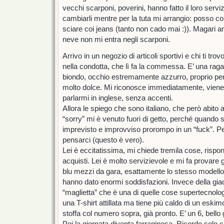
vecchi scarponi, poverini, hanno fatto il loro serv
cambiarli mentre per la tuta mi arrangio: posso 
sciare coi jeans (tanto non cado mai :)). Magari a
neve non mi entra negli scarponi.
Arrivo in un negozio di articoli sportivi e chi ti t
nella condotta, che lì fa la commessa. E’ una rag
biondo, occhio estremamente azzurro, proprio pe
molto dolce. Mi riconosce immediatamente, viene 
parlarmi in inglese, senza accenti.
Allora le spiego che sono italiano, che però abit
“sorry” mi è venuto fuori di getto, perché quando
imprevisto e improvviso prorompo in un “fuck”. Pe
pensarci (questo è vero).
Lei è eccitatissima, mi chiede tremila cose, rispo
acquisti. Lei è molto servizievole e mi fa provare 
blu mezzi da gara, esattamente lo stesso modell
hanno dato enormi soddisfazioni. Invece della gi
“maglietta” che è una di quelle cose supertecnol
una T-shirt attillata ma tiene più caldo di un eskim
stoffa col numero sopra, già pronto. E’ un 6, bello
Poi la giornata diventa farraginosa. Ricordo solo 