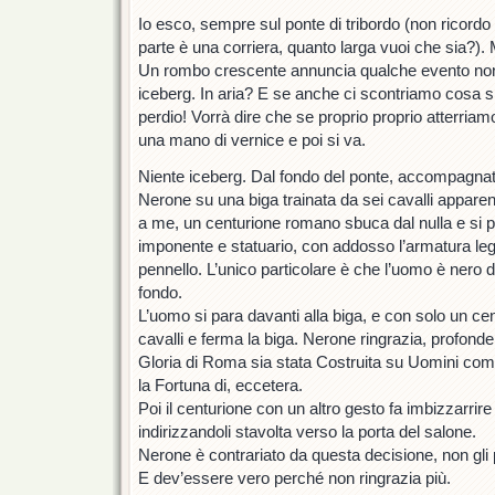
Io esco, sempre sul ponte di tribordo (non ricordo
parte è una corriera, quanto larga vuoi che sia?).
Un rombo crescente annuncia qualche evento non
iceberg. In aria? E se anche ci scontriamo cosa s
perdio! Vorrà dire che se proprio proprio atterria
una mano di vernice e poi si va.
Niente iceberg. Dal fondo del ponte, accompagnato
Nerone su una biga trainata da sei cavalli apparen
a me, un centurione romano sbuca dal nulla e si 
imponente e statuario, con addosso l’armatura leg
pennello. L’unico particolare è che l’uomo è nero d
fondo.
L’uomo si para davanti alla biga, e con solo un c
cavalli e ferma la biga. Nerone ringrazia, profond
Gloria di Roma sia stata Costruita su Uomini come
la Fortuna di, eccetera.
Poi il centurione con un altro gesto fa imbizzarrire 
indirizzandoli stavolta verso la porta del salone.
Nerone è contrariato da questa decisione, non gli 
E dev’essere vero perché non ringrazia più.