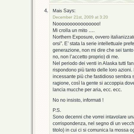
Says:
Mais
December 21st, 2009 at 3:20
Noooooooooooooooo!
Mi crolla un mito ….
Northern Exposure, ovvero italianizzato
orsi”. E’ stata la serie intellettuale pref
generazione, non mi dire che sei tanto
no, non l’accetto proprio) di me.
Nel periodo dei venti in Alaska tutti fa
rispondono più tanto delle loro azioni. I
incessante più che fastidioso sembra s
ragione, così la gente si accoppia dov
lancia mucche per aria, ecc. ecc.
No no insisto, informati !
P.S.
Sono decenni che vorrei intavolare una
corrispondenza, nel segno di un vecchio
titolo) in cui ci si comunica la mossa og