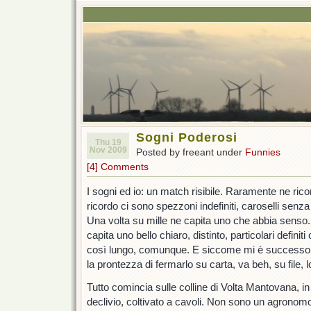
Sogni Poderosi
Thu 19
Nov 2009
Posted by freeant under
Funnies
[4] Comments
I sogni ed io: un match risibile. Raramente ne ric
ricordo ci sono spezzoni indefiniti, caroselli sen
Una volta su mille ne capita uno che abbia senso.
capita uno bello chiaro, distinto, particolari defini
così lungo, comunque. E siccome mi è successo 
la prontezza di fermarlo su carta, va beh, su file, 
Tutto comincia sulle colline di Volta Mantovana, 
declivio, coltivato a cavoli. Non sono un agronomo