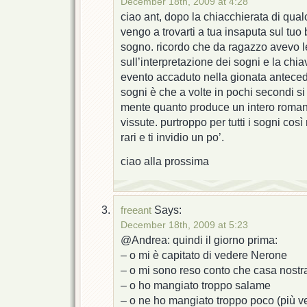
December 18th, 2009 at 4:28
ciao ant, dopo la chiacchierata di qua
vengo a trovarti a tua insaputa sul tuo b
sogno. ricordo che da ragazzo avevo le
sull’interpretazione dei sogni e la chiav
evento accaduto nella gionata anteced
sogni è che a volte in pochi secondi si
mente quanto produce un intero roman
vissute. purtroppo per tutti i sogni così 
rari e ti invidio un po’.
ciao alla prossima
Says:
freeant
December 18th, 2009 at 5:23
@Andrea: quindi il giorno prima:
– o mi è capitato di vedere Nerone
– o mi sono reso conto che casa nostra
– o ho mangiato troppo salame
– o ne ho mangiato troppo poco (più v