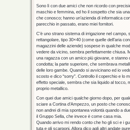
Sono lì con due amici che non ricordo con preci
maschio e femmina, ed ho il sospetto che sia un
che conosco; hanno un’azienda di informatica con
parecchio in passato, erano miei fornitori.
C’è uno strano sistema di irrigazione nel campo, 
rettangolare, tipo 30×40 (come quelle dell’aria co
magazzini delle aziende) sospese in qualche mod
vedere da vicino, sembra perfettamente chiusa. M
una ragazza con un amico più giovane, e stanno c
condotta; la parte superiore, che sembrava metallo
delle loro gambe. Quando si avvicinano ed io vedo
scosto e dico “sorry”. Controllo il coperchio e lo m
effetto speciale, sembra che sia liquido al tocco, 
proprio metallico.
Con quei due amici qualche giorno dopo, per qua
sciare a Cortina d’Ampezzo, un posto che conosc
non andrei di mia spontanea volontà quando a due p
il Gruppo Sella, che invece è come casa mia.
Quando arrivo mi rendo conto che ho gli sci e i gu
tuta e gli scarponi. Allora dico agli altri andate pur