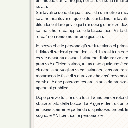
un mio Zio con la moglie, nell’altro ci sono i miei am
sciata.
Sui tavoli ci sono dei piatti ovali da un metro e mez
salame mantovano, quello del contadino; ai tavoli
difendono il loro privilegio tirandosi giù mezze doz
sa mai che l’orda approdi e le faccia fuori. Vista da
“orda” non rende nemmeno giustizia.
Io penso che le persone già sedute siano di prima
il diritto di sedersi prima degli altri. In realtà un 
esiste nessuna classe; il sistema di sicurezza che
pranzo è efficientissimo, tuttavia se qualcuno è co
eludere la sorveglianza ed insinuarsi, costoro re
mostrando le falle di sicurezza che così possono ve
cambio, è che possono restare in sala da pranzo
aperta al pubblico.
Dopo pranzo tutti, e dico tutti, hanno pance roton
sbuca al lato della bocca. La Pigga è dentro con l
entusiasticamente parlando di qualcosa, probabil
sogno, è ANTcentrico, è perdonabile.
—