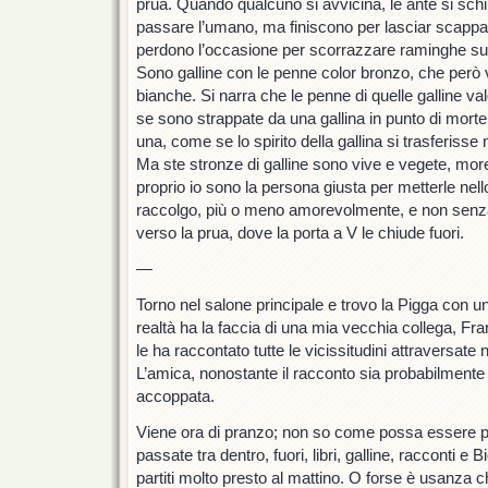
prua. Quando qualcuno si avvicina, le ante si schi
passare l’umano, ma finiscono per lasciar scappar
perdono l’occasione per scorrazzare raminghe sull
Sono galline con le penne color bronzo, che però v
bianche. Si narra che le penne di quelle galline v
se sono strappate da una gallina in punto di morte
una, come se lo spirito della gallina si trasferisse 
Ma ste stronze di galline sono vive e vegete, mor
proprio io sono la persona giusta per metterle nello
raccolgo, più o meno amorevolmente, e non senza q
verso la prua, dove la porta a V le chiude fuori.
—
Torno nel salone principale e trovo la Pigga con 
realtà ha la faccia di una mia vecchia collega, F
le ha raccontato tutte le vicissitudini attraversate 
L’amica, nonostante il racconto sia probabilment
accoppata.
Viene ora di pranzo; non so come possa essere pr
passate tra dentro, fuori, libri, galline, racconti 
partiti molto presto al mattino. O forse è usanza ch