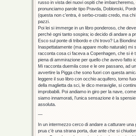
russo in vista dei nuovi ospiti che imbarcheremo,
pronunciamo parole tipo Pravda, Doblonski, Pordn
(questa non c’entra, è serbo-croato credo, ma ch
pazzi.
Poi lei si immerge in un libro ponderoso, che dev
perché ogni tanto sospira; io decido di andare a pr
Esco sul ponte di tribordo e chi trovo? La Biondin
Inaspettatamente (ma appare molto naturale) mi sa
racconta cosa ci faceva a Copenhagen, che si è tr
piena di ammirazione per quello che avevo fatto i
Mi racconta duemila cose e le ore passano, ad un
avvertire la Pigga che sono fuori con questa amic
leggere il suo libro con occhio acquifero, torno fu
della maglietta da sci, le dico meraviglie, si conti
improbabili. Poi andiamo in giro per la nave, come i
siamo innamorati, l’unica sensazione è la spensi
assoluta.
—
In un intermezzo cerco di andare a catturare una g
prua c’è una strana porta, due ante che si chiudon