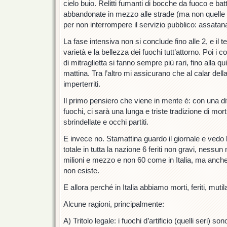
cielo buio. Relitti fumanti di bocche da fuoco e bat
abbandonate in mezzo alle strade (ma non quelle 
per non interrompere il servizio pubblico: assatan
La fase intensiva non si conclude fino alle 2, e il
varietà e la bellezza dei fuochi tutt’attorno. Poi i c
di mitraglietta si fanno sempre più rari, fino alla 
mattina. Tra l’altro mi assicurano che al calar del
imperterriti.
Il primo pensiero che viene in mente è: con una dif
fuochi, ci sarà una lunga e triste tradizione di morti
sbrindellate e occhi partiti.
E invece no. Stamattina guardo il giornale e vedo la 
totale in tutta la nazione 6 feriti non gravi, ness
milioni e mezzo e non 60 come in Italia, ma anche 
non esiste.
E allora perché in Italia abbiamo morti, feriti, muti
Alcune ragioni, principalmente:
A) Tritolo legale: i fuochi d’artificio (quelli seri) so