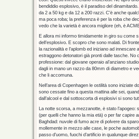
bendiddio esplosivo, è il paradiso del dinamitardo. F
da 2 a 50 kg e da 12 a 200 razzi. C’è anche qualc
ma poca roba; la preferenza è per la roba che deco
vedo che la varietà è ancora migliore (eh, è ACME
E allora mi informo timidamente in giro su come si
dell’esplosivo. E scopro che sono malati. Di fronte 
la razionalità e l’aplomb ed iniziano ad innescare a
estraggono detonatori già pronti dalle tasche. No d
professione: dal giovane operaio al’anziano studio
dagli in mano un razzo da 80mm di diametro e ve
che li accomuna.
Nell’area di Copenhagen le ostilità sono iniziate 
sono cessate fino a questa mattina alle sei, quand
dall’alcool e dal sottoscorta di esplosivi si sono tutti
La notte scorsa, a mezzanotte, è stato l’apogeo: 
(per quelli che hanno la mia età) o per far capire 
Baghdad: nuvole di fumo acre di polvere da spar
mollemente in mezzo alle case, le poche automobi
passo d’uomo, fuochi d’artificio in qualunque direz