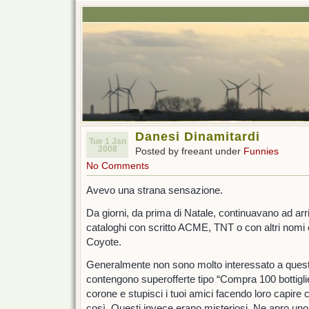
Danesi Dinamitardi
Tue 1 Jan
2008
Posted by freeant under
Funnies
No Comments
Avevo una strana sensazione.
Da giorni, da prima di Natale, continuavano ad arr
cataloghi con scritto ACME, TNT o con altri nomi
Coyote.
Generalmente non sono molto interessato a questi p
contengono superofferte tipo “Compra 100 bottiglie
corone e stupisci i tuoi amici facendo loro capire 
così. Questi invece erano misteriosi. Ne apro uno.