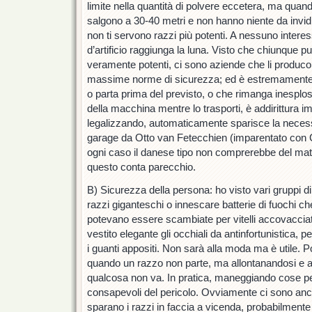
limite nella quantità di polvere eccetera, ma quando
salgono a 30-40 metri e non hanno niente da invidia
non ti servono razzi più potenti. A nessuno interes
d’artificio raggiunga la luna. Visto che chiunque 
veramente potenti, ci sono aziende che li producon
massime norme di sicurezza; ed è estremamente
o parta prima del previsto, o che rimanga inesplos
della macchina mentre lo trasporti, è addirittura im
legalizzando, automaticamente sparisce la necess
garage da Otto van Fetecchien (imparentato con C
ogni caso il danese tipo non comprerebbe del mate
questo conta parecchio.
B) Sicurezza della persona: ho visto vari gruppi d
razzi giganteschi o innescare batterie di fuochi c
potevano essere scambiate per vitelli accovacci
vestito elegante gli occhiali da antinfortunistica,
i guanti appositi. Non sarà alla moda ma è utile. P
quando un razzo non parte, ma allontanandosi e avv
qualcosa non va. In pratica, maneggiando cose p
consapevoli del pericolo. Ovviamente ci sono anche
sparano i razzi in faccia a vicenda, probabilmente s