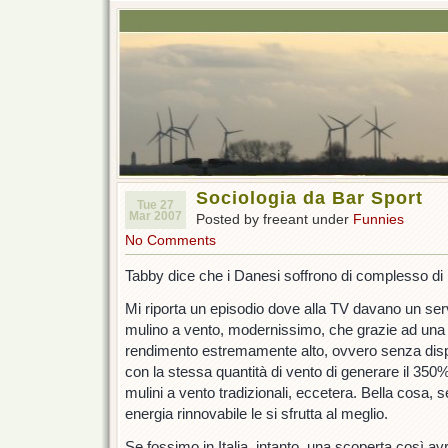
Sociologia da Bar Sport
Tue 27
Mar 2007
Posted by freeant under
Funnies
No Comments
Tabby dice che i Danesi soffrono di complesso di in
Mi riporta un episodio dove alla TV davano un serv
mulino a vento, modernissimo, che grazie ad una
rendimento estremamente alto, ovvero senza disp
con la stessa quantità di vento di generare il 350% 
mulini a vento tradizionali, eccetera. Bella cosa, se 
energia rinnovabile le si sfrutta al meglio.
Se fossimo in Italia, intanto, una scoperta così av