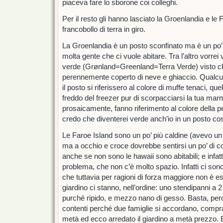
piaceva fare lo sborone coi colleghi.
Per il resto gli hanno lasciato la Groenlandia e le 
francobollo di terra in giro.
La Groenlandia è un posto sconfinato ma è un po’ 
molta gente che ci vuole abitare. Tra l’altro vorrei
verde (Grønland=Greenland=Terra Verde) visto ch
perennemente coperto di neve e ghiaccio. Qualcu
il posto si riferissero al colore di muffe tenaci, qu
freddo del freezer pur di scorpacciarsi la tua marme
prosaicamente, fanno riferimento al colore della pel
credo che diventerei verde anch’io in un posto cos
Le Faroe Island sono un po’ più caldine (avevo un 
ma a occhio e croce dovrebbe sentirsi un po’ di co
anche se non sono le hawaii sono abitabili; e infatt
problema, che non c’è molto spazio. Infatti ci son
che tuttavia per ragioni di forza maggiore non è
giardino ci stanno, nell’ordine: uno stendipanni a 2 
purché ripido, e mezzo nano di gesso. Basta, perc
contenti perché due famiglie si accordano, compr
metà ed ecco arredato il giardino a metà prezzo. E 