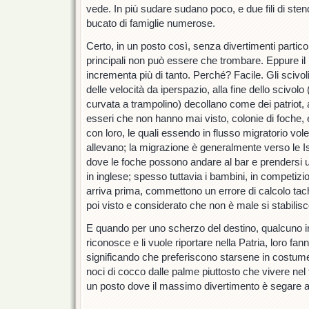
vede. In più sudare sudano poco, e due fili di ste
bucato di famiglie numerose.
Certo, in un posto così, senza divertimenti particola
principali non può essere che trombare. Eppure il 
incrementa più di tanto. Perché? Facile. Gli scivoli
delle velocità da iperspazio, alla fine dello scivol
curvata a trampolino) decollano come dei patriot
esseri che non hanno mai visto, colonie di foche,
con loro, le quali essendo in flusso migratorio vole
allevano; la migrazione è generalmente verso le Is
dove le foche possono andare al bar e prendersi 
in inglese; spesso tuttavia i bambini, in competizi
arriva prima, commettono un errore di calcolo tac
poi visto e considerato che non è male si stabilisc
E quando per uno scherzo del destino, qualcuno in 
riconosce e li vuole riportare nella Patria, loro fann
significando che preferiscono starsene in costum
noci di cocco dalle palme piuttosto che vivere nel 
un posto dove il massimo divertimento è segare a
———-