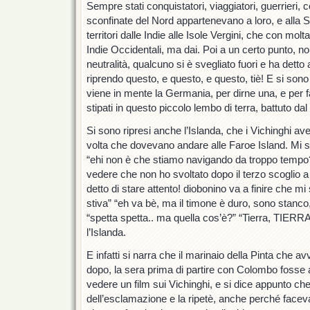
Sempre stati conquistatori, viaggiatori, guerrieri,
sconfinate del Nord appartenevano a loro, e alla
territori dalle Indie alle Isole Vergini, che con mo
Indie Occidentali, ma dai. Poi a un certo punto, no
neutralità, qualcuno si è svegliato fuori e ha detto 
riprendo questo, e questo, e questo, tiè! E si sono 
viene in mente la Germania, per dirne una, e per f
stipati in questo piccolo lembo di terra, battuto da
Si sono ripresi anche l’Islanda, che i Vichinghi 
volta che dovevano andare alle Faroe Island. Mi 
“ehi non è che stiamo navigando da troppo tempo?
vedere che non ho svoltato dopo il terzo scoglio a 
detto di stare attento! diobonino va a finire che m
stiva” “eh va bè, ma il timone è duro, sono stanco, 
“spetta spetta.. ma quella cos’è?” “Tierra, TIERR
l’Islanda.
E infatti si narra che il marinaio della Pinta che 
dopo, la sera prima di partire con Colombo fosse 
vedere un film sui Vichinghi, e si dice appunto che
dell’esclamazione e la ripetè, anche perché faceva f