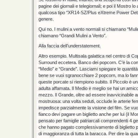
pagine dei giornali e telegiornali; e poi il Mostro 
qualcosa tipo “XR14-SZ/Plus eXtreme Power Deto
genere.
Qui no. I mulini a vento normali si chiamano “Mulin
chiamano “Grandi Mulini a Vento”.
Alla faccia dell’understatement.
Altro esempio. Multisala galattica nel centro di 
Surround eccetera. Banco dei popcorn. C’è la con
“Medio” e “Grande”. Lasciami spiegare le quantità.
bene se vuoi sgranocchiare 2 popcorn, ma lo fann
queste porcate si riempiono subito. Il Piccolo è u
adulta affamata. Il Medio è meglio se hai un amico 
mezzo. Il Grande, oltre ad essere inavvicinabile 
mostruosa: una volta seduti, occlude le arterie fem
impedisce parzialmente la visione del film. Se vuo
fianco devi pagare un biglietto anche per lui (il 
pensato per famiglie patriarcali comprendenti 4 ge
che hanno pagato complessivamente di biglietto p
di maggioranza di tutta la baracca. Per dire la qua